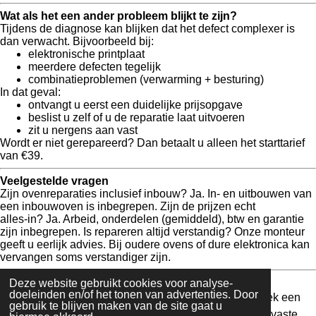
Wat als het een ander probleem blijkt te zijn?
Tijdens de diagnose kan blijken dat het defect
complexer
is
dan verwacht. Bijvoorbeeld bij:
elektronische printplaat
meerdere defecten tegelijk
combinatieproblemen (verwarming + besturing)
In dat geval:
ontvangt u
eerst een duidelijke prijsopgave
beslist u
zelf of u de reparatie laat uitvoeren
zit u nergens aan vast
Wordt er niet gerepareerd? Dan betaalt u alleen het starttarief
van €39.
Veelgestelde vragen
Zijn ovenreparaties inclusief inbouw?
Ja. In‑ en uitbouwen van
een inbouwoven is inbegrepen.
Zijn de prijzen echt
alles‑in?
Ja. Arbeid, onderdelen (gemiddeld), btw en garantie
zijn inbegrepen.
Is repareren altijd verstandig?
Onze monteur
geeft u eerlijk advies. Bij oudere ovens of dure elektronica kan
vervangen soms verstandiger zijn.
Afspraak maken
Deze website gebruikt cookies voor analyse-
doeleinden en/of het tonen van advertenties. Door
Wilt u weten waar u aan toe bent met uw oven?
👉
Boek een
gebruik te blijven maken van de site gaat u
oven‑diagnose aan huis voor €39
Apparatenvakman – vaste