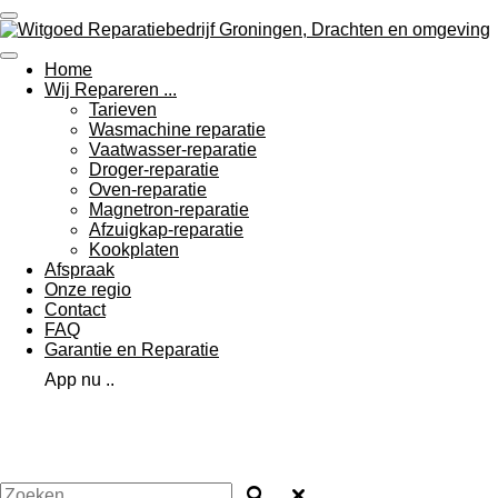
Ga
direct
naar
Home
de
Wij Repareren ...
hoofdinhoud
Tarieven
Wasmachine reparatie
Vaatwasser-reparatie
Droger-reparatie
Oven-reparatie
Magnetron-reparatie
Afzuigkap-reparatie
Kookplaten
Afspraak
Onze regio
Contact
FAQ
Garantie en Reparatie
App nu ..