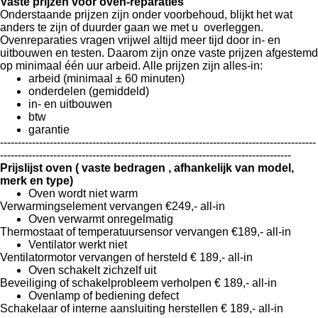
Vaste prijzen voor oven‑reparaties
Onderstaande prijzen zijn onder voorbehoud, blijkt het wat
anders te zijn of duurder gaan we met u overleggen.
Ovenreparaties vragen vrijwel altijd meer tijd door in‑ en
uitbouwen en testen. Daarom zijn onze vaste prijzen afgestemd
op
minimaal één uur arbeid
. Alle prijzen zijn
alles‑in
:
arbeid (minimaal ± 60 minuten)
onderdelen (gemiddeld)
in‑ en uitbouwen
btw
garantie
-----------------------------------------------------------------------------------------
----------------------------------------------------------------------------------
Prijslijst oven ( vaste bedragen , afhankelijk van model,
merk en type)
Oven wordt niet warm
Verwarmingselement vervangen
€249,- all‑in
Oven verwarmt onregelmatig
Thermostaat of temperatuursensor vervangen
€189,- all‑in
Ventilator werkt niet
Ventilatormotor vervangen of hersteld
€ 189,- all‑in
Oven schakelt zichzelf uit
Beveiliging of schakelprobleem verholpen
€ 189,- all‑in
Ovenlamp of bediening defect
Schakelaar of interne aansluiting herstellen
€ 189,- all‑in